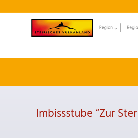
Region
Regio
Imbissstube “Zur Ste