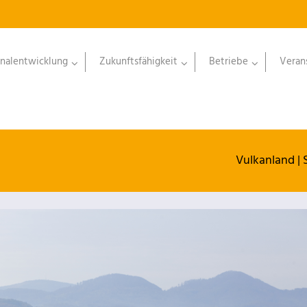
nalentwicklung
Zukunftsfähigkeit
Betriebe
Veran
Vulkanland
|