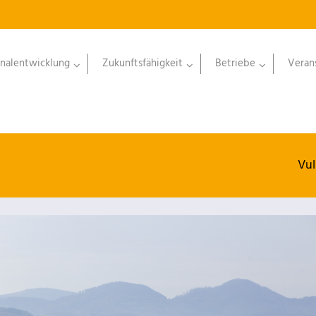
nalentwicklung
Zukunftsfähigkeit
Betriebe
Veran
Vul