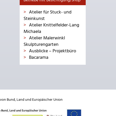
Betriebe mit Besichtigung/Shop
Atelier für Stuck- und
Steinkunst
Atelier Knittelfelder-Lang
Michaela
Atelier Malerwinkl
Skulpturengarten
Ausblicke – Projektbüro
Bacarama
 von
Bund
,
Land
und
Europäischer Union