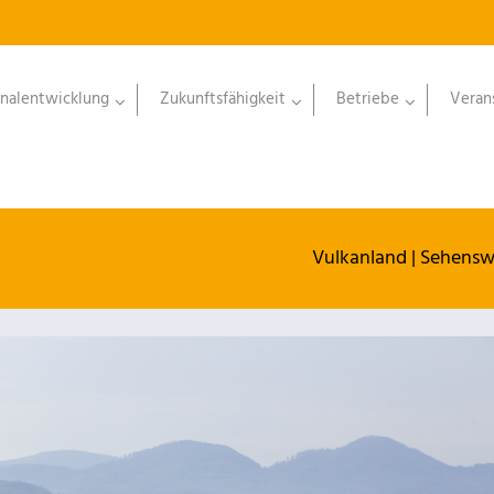
nalentwicklung
Zukunftsfähigkeit
Betriebe
Veran
Vulkanland
|
Sehensw