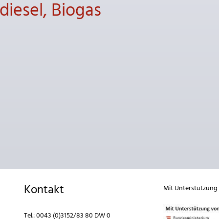
iesel, Biogas
Kontakt
Mit Unterstützung
Tel.:
0043 (0)3152/83 80 DW 0