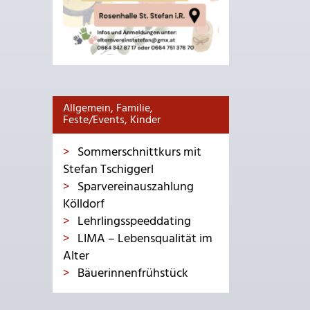
Allgemein, Familie,
Feste/Events, Kinder
Sommerschnittkurs mit
Stefan Tschiggerl
Sparvereinauszahlung
Kölldorf
Lehrlingsspeeddating
LIMA – Lebensqualität im
Alter
Bäuerinnenfrühstück