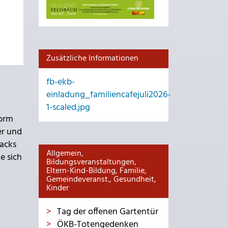
Zusätzliche Informationen
fb-ekb-
einladung_familiencafejuli2026-
1-scaled.jpg
form
er und
nacks
Allgemein,
e sich
Bildungsveranstaltungen,
Eltern-Kind-Bildung, Familie,
Gemeindeveranst., Gesundheit,
Kinder
Tag der offenen Gartentür
ÖKB-Totengedenken