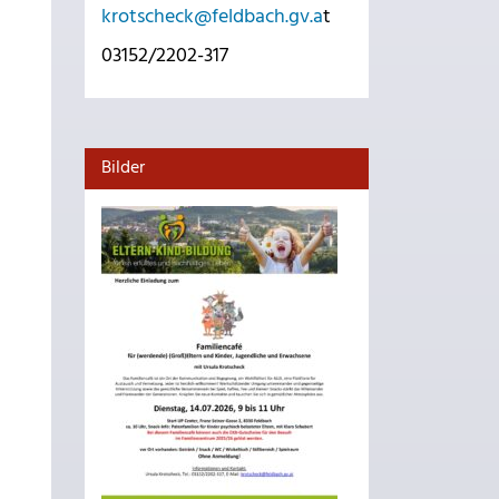
krotscheck@feldbach.gv.a
t
03152/2202-317
Bilder