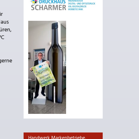
ir
Haus
üren,
VC
 gerne
Handwerk Markenbetriebe,