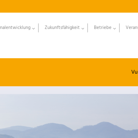
nalentwicklung
Zukunftsfähigkeit
Betriebe
Veran
Vu