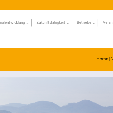
nalentwicklung
Zukunftsfähigkeit
Betriebe
Veran
Home
|