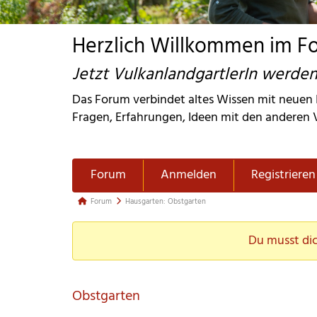
Herzlich Willkommen im Fo
Jetzt VulkanlandgartlerIn werden
Das Forum verbindet altes Wissen mit neuen I
Fragen, Erfahrungen, Ideen mit den anderen 
Forum-
Forum
Anmelden
Registrieren
Navigation
Forum-
Forum
Hausgarten: Obstgarten
Breadcrumbs 
Du musst dic
- 
Du 
bist 
Obstgarten
hier: